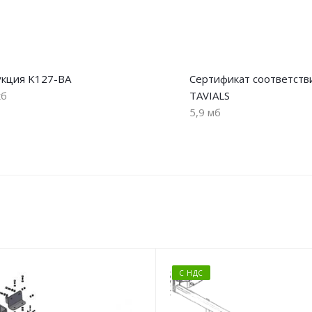
укция K127-BA
Сертификат соответств
кб
TAVIALS
5,9 мб
С НДС