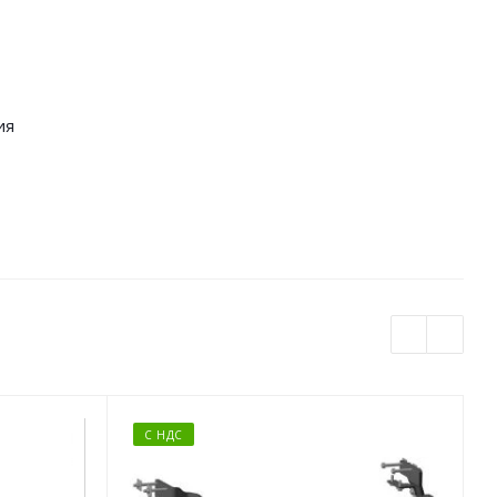
ия
С НДС