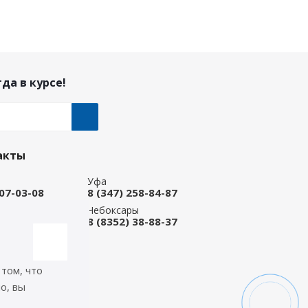
да в курсе!
акты
Уфа
207-03-08
8 (347) 258-84-87
ые Челны
Чебоксары
 92-33-79
8 (8352) 38-88-37
-магазин
668-88-37
 том, что
icep.ru
о, вы
ь на связи