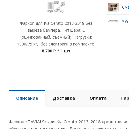
Сма
*Ус
Фаркоп для Kia Cerato 2013-2018 без
выреза бампера. Тип шара: C
(оцинкованный, съемный). Нагрузки:
1300/75 кг, (без электрики в комплекте)
8 700 P
* 1 шт
Описание
Доставка
Оплата
Га
Фаркоп «TAVIALS» для Kia Cerato 2013-2018 представля
облегчает процесс монтажа. Легко устанавливается на 