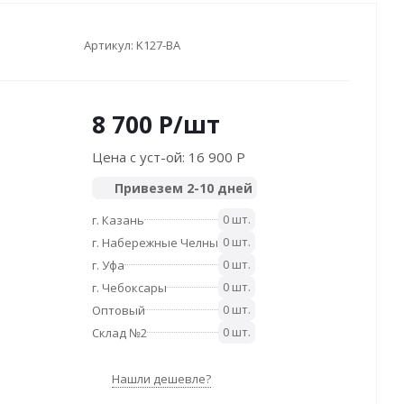
Артикул:
K127-BA
8 700
P
/шт
Цена с уст-ой:
16 900 P
Привезем 2-10 дней
0 шт.
г. Казань
0 шт.
г. Набережные Челны
0 шт.
г. Уфа
0 шт.
г. Чебоксары
0 шт.
Оптовый
0 шт.
Склад №2
Нашли дешевле?