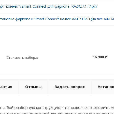
рт-коннект/Smart-Connect для фаркопа, KA.SC.7.1, 7 pin
тановка фаркопа и Smart Connect на все а/м 7 ПИН (на все а/м БЕ
16 900 P
Стоимость набора:
рантия
Отзывы
Задать вопрос
Устано
ет собой разборную конструкцию, что позволяет экономить м
штатные отверстия автомобиля, предусмотренные заводом-из