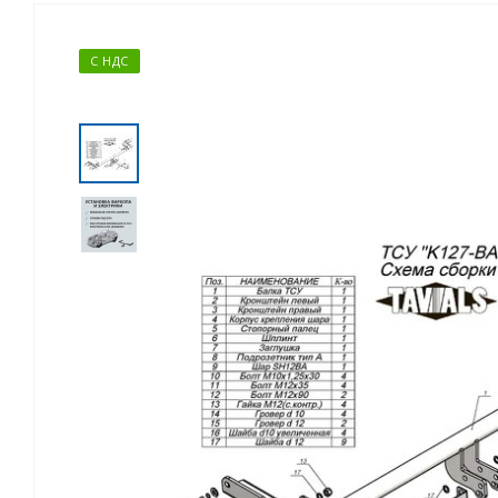
С НДС