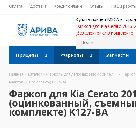
Оплата
Доставка
Кредит онлайн
Отзывы
Наши работ
Купить прицеп МЗСА в город
Фаркоп для Kia Cerato 2013-
(без электрики в комплекте)
Прицепы
Фаркопы
Запчасти
Главная
-
Каталог
-
Фаркопы для легковых автомобилей
-
Фаркопы
электрики в комплекте) K127-BA
Фаркоп для Kia Cerato 20
(оцинкованный, съемный).
комплекте) K127-BA