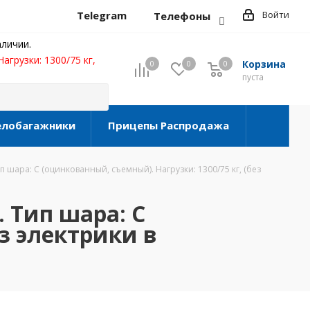
Telegram
Войти
Телефоны
личии.
агрузки: 1300/75 кг,
Корзина
0
0
0
0
пуста
елобагажники
Прицепы Распродажа
п шара: C (оцинкованный, съемный). Нагрузки: 1300/75 кг, (без
. Тип шара: C
ез электрики в