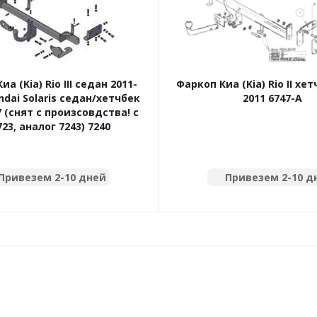
а (Kia) Rio III седан 2011-
Фаркоп Киа (Kia) Rio II хет
ndai Solaris седан/хетчбек
2011 6747-A
7 (снят с произсовдства! с
723, аналог 7243) 7240
Привезем 2-10 дней
Привезем 2-10 д