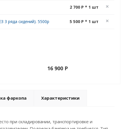
2 700 P * 1 шт
З 3 ряда сидений). 5500р
5 500 P * 1 шт
16 900 P
вка фаркопа
Характеристики
есто при складировании, транспортировке и
готовителем. Подрезка бампера не требуется. Тип