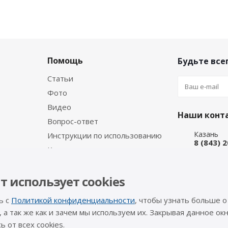
Помощь
Будьте всег
Статьи
Фото
Видео
Наши конт
Вопрос-ответ
Казань
Инструкции по использованию
8 (843) 
Каталог производителя
Набережн
8 (8552)
Интернет
т использует cookies
8 (927) 
ь с
Политикой конфиденциальности
, чтобы узнать больше о
info@a-pr
, а так же как и зачем мы используем их. Закрывая данное окн
 от всех cookies.
Оставайтес