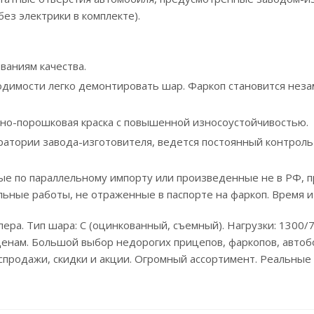
без электрики в комплекте).
ваниям качества.
одимости легко демонтировать шар. Фаркоп становится неза
рно-порошковая краска с повышенной износоустойчивостью.
ратории завода-изготовителя, ведется постоянный контроль
е по параллельному импорту или произведенные не в РФ, п
льные работы, не отраженные в паспорте на фаркоп. Время и
ера. Тип шара: C (оцинкованный, съемный). Нагрузки: 1300/75
енам. Большой выбор недорогих прицепов, фаркопов, автобо
аспродажи, скидки и акции. Огромный ассортимент. Реальны