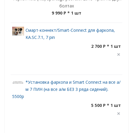
болтах
9 990 P
* 1 шт
Смарт-коннект/Smart-Connect для фаркопа,
KA.SC.7.1, 7 pin
2 700 P * 1 шт
*Установка фаркопа и Smart Connect на все а/
м 7 ПИН (на все а/м БЕЗ 3 ряда сидений).
5500р
5 500 P * 1 шт