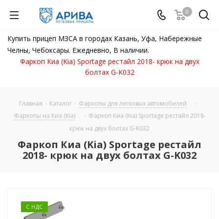
0
Купить прицеп МЗСА в городах Казань, Уфа, Набережные
Челны, Чебоксары. Ежедневно, В наличии.
Фаркоп Киа (Kia) Sportage рестайл 2018- крюк на двух
болтах G-K032
Главная
-
Каталог
-
Фаркопы для легковых автомобилей
-
Фаркопы на Киа (Kia)
-
Фаркоп Киа (Kia) Sportage рестайл 2018-
крюк на двух болтах G-K032
Фаркоп Киа (Kia) Sportage рестайл
2018- крюк на двух болтах G-K032
С НДС