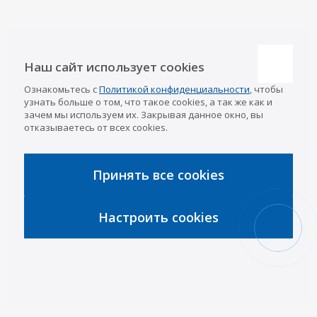
Наши контакты
Наш сайт использует cookies
Казань
Ознакомьтесь с
Политикой конфиденциальности
, чтобы
info@a-pricep.ru
8 (843) 207-03-08
узнать больше о том, что такое cookies, а так же как и
Уфа
зачем мы используем их. Закрывая данное окно, вы
8 (347) 258-84-87
отказываетесь от всех cookies.
Набережные Челны
8 (8552) 92-33-79
Чебоксары
8 (8352) 38-88-37
Принять все cookies
Интернет-магазин
8 (927) 668-88-37
Настроить cookies
2026 © «АРИВА»