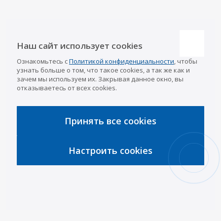
Наши контакты
Наш сайт использует cookies
Казань
Ознакомьтесь с
Политикой конфиденциальности
, чтобы
info@a-pricep.ru
8 (843) 207-03-08
узнать больше о том, что такое cookies, а так же как и
Уфа
зачем мы используем их. Закрывая данное окно, вы
8 (347) 258-84-87
отказываетесь от всех cookies.
Набережные Челны
8 (8552) 92-33-79
Чебоксары
8 (8352) 38-88-37
Принять все cookies
Интернет-магазин
8 (927) 668-88-37
Настроить cookies
2026 © «АРИВА»