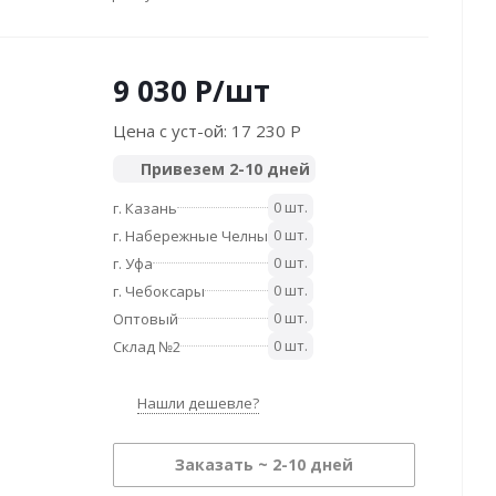
9 030
P
/шт
Цена с уст-ой:
17 230 P
Привезем 2-10 дней
0 шт.
г. Казань
0 шт.
г. Набережные Челны
0 шт.
г. Уфа
0 шт.
г. Чебоксары
0 шт.
Оптовый
0 шт.
Склад №2
Нашли дешевле?
Заказать ~ 2-10 дней