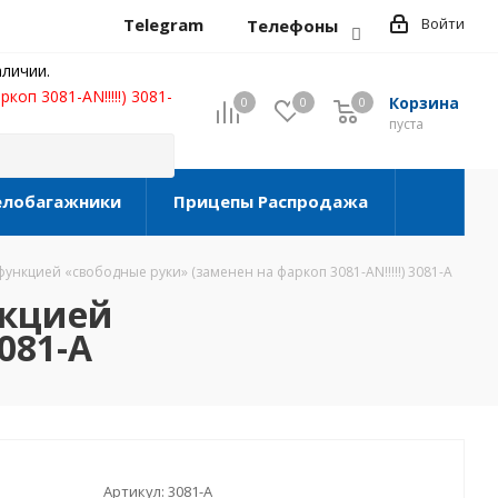
Telegram
Войти
Телефоны
личии.
оп 3081-AN!!!!!) 3081-
Корзина
0
0
0
0
пуста
елобагажники
Прицепы Распродажа
 функцией «свободные руки» (заменен на фаркоп 3081-AN!!!!!) 3081-A
нкцией
081-A
Артикул:
3081-A