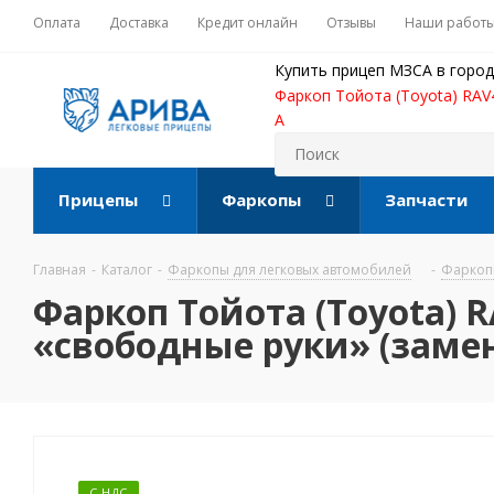
Оплата
Доставка
Кредит онлайн
Отзывы
Наши работ
Купить прицеп МЗСА в город
Фаркоп Тойота (Toyota) RAV4
A
Прицепы
Фаркопы
Запчасти
Главная
-
Каталог
-
Фаркопы для легковых автомобилей
-
Фаркопы
Фаркоп Тойота (Toyota) R
«свободные руки» (замене
С НДС