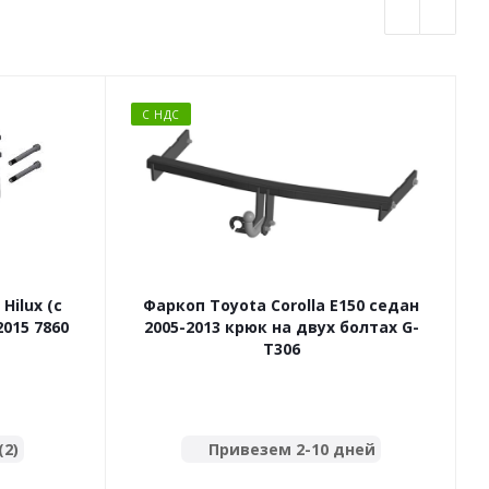
С НДС
Hilux (с
Фаркоп Toyota Corolla E150 седан
Ф
015 7860
2005-2013 крюк на двух болтах G-
T306
(2)
Привезем 2-10 дней