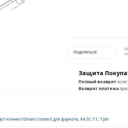
Ц
Поделиться
о
Защита Покупа
Полный возврат
если 
Возврат платежа
при
рт-коннект/Smart-Connect для фаркопа, KA.SC.7.1, 7 pin