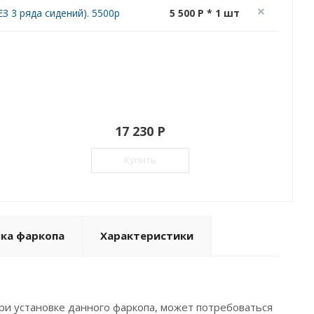
З 3 ряда сидений). 5500р
5 500 P * 1 шт
17 230 P
Купить
вка фаркопа
Характеристики
ри установке данного фаркопа, может потребоваться