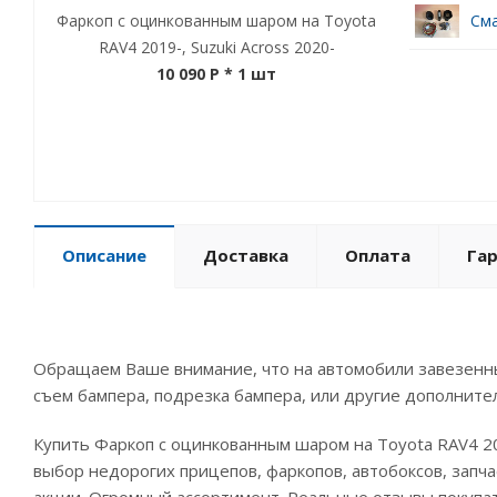
Фаркоп с оцинкованным шаром на Toyota
Сма
RAV4 2019-, Suzuki Across 2020-
10 090 P
* 1 шт
Описание
Доставка
Оплата
Га
Обращаем Ваше внимание, что на автомобили завезенны
съем бампера, подрезка бампера, или другие дополните
Купить Фаркоп с оцинкованным шаром на Toyota RAV4 20
выбор недорогих прицепов, фаркопов, автобоксов, запча
акции. Огромный ассортимент. Реальные отзывы покупа