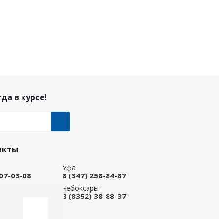
да в курсе!
акты
Уфа
207-03-08
8 (347) 258-84-87
ые Челны
Чебоксары
 92-33-79
8 (8352) 38-88-37
-магазин
668-88-37