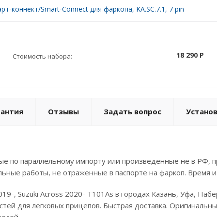
рт-коннект/Smart-Connect для фаркопа, KA.SC.7.1, 7 pin
18 290 P
Стоимость набора:
рантия
Отзывы
Задать вопрос
Устано
е по параллельному импорту или произведенные не в РФ, п
льные работы, не отраженные в паспорте на фаркоп. Время и
19-, Suzuki Across 2020- T101As в городах Казань, Уфа, На
стей для легковых прицепов. Быстрая доставка. Оригинальные
телей