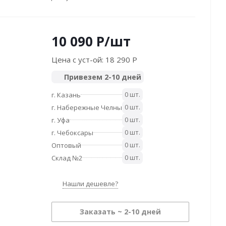
10 090
P
/шт
Цена с уст-ой:
18 290 P
Привезем 2-10 дней
0 шт.
г. Казань
0 шт.
г. Набережные Челны
0 шт.
г. Уфа
0 шт.
г. Чебоксары
0 шт.
Оптовый
0 шт.
Склад №2
Нашли дешевле?
Заказать ~ 2-10 дней