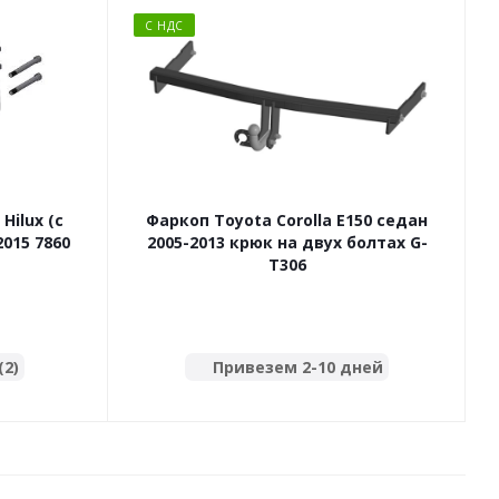
С НДС
Hilux (с
Фаркоп Toyota Corolla E150 седан
Ф
015 7860
2005-2013 крюк на двух болтах G-
T306
(2)
Привезем 2-10 дней