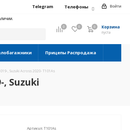
Telegram
Войти
Телефоны
личии.
Корзина
0
0
0
0
пуста
елобагажники
Прицепы Распродажа
9-, Suzuki Across 2020- T101As
, Suzuki
Артикул:
T101As