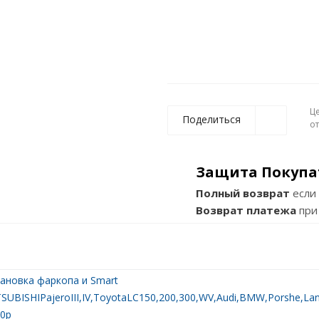
Ц
Поделиться
о
Защита Покупа
Полный возврат
если 
Возврат платежа
при
ановка фаркопа и Smart
SUBISHIPajeroIII,IV,ToyotaLC150,200,300,WV,Audi,BMW,Porshe,Land
0р