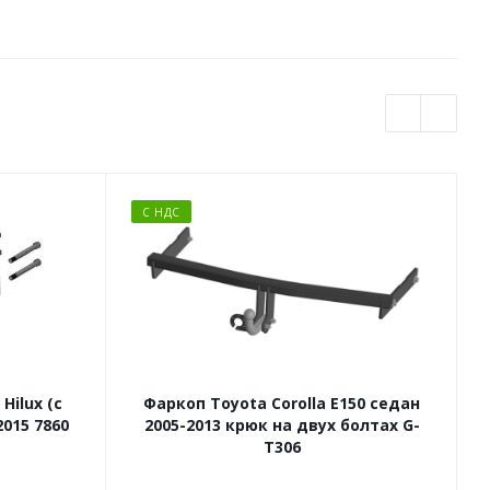
С НДС
Hilux (с
Фаркоп Toyota Corolla E150 седан
Ф
015 7860
2005-2013 крюк на двух болтах G-
T306