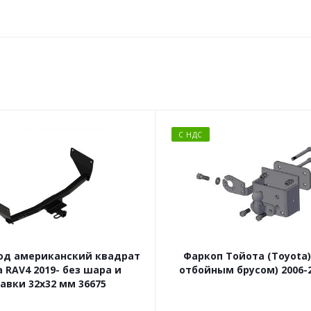
С НДС
од американский квадрат
Фаркоп Тойота (Toyota) 
 RAV4 2019- без шара и
отбойным брусом) 2006-2
авки 32x32 мм 36675