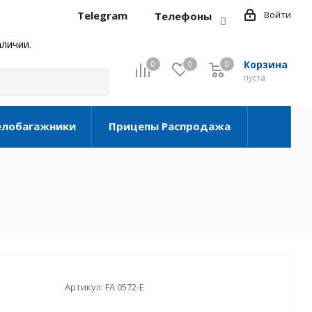
Telegram
Войти
Телефоны
личии.
Корзина
0
0
0
0
пуста
елобагажники
Прицепы Распродажа
Артикул:
FA 0572-E