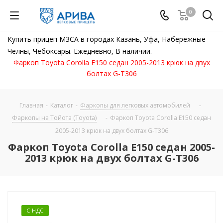
0
Купить прицеп МЗСА в городах Казань, Уфа, Набережные
Челны, Чебоксары. Ежедневно, В наличии.
Фаркоп Toyota Corolla E150 седан 2005-2013 крюк на двух
болтах G-T306
Главная
-
Каталог
-
Фаркопы для легковых автомобилей
-
Фаркопы на Тойота (Toyota)
-
Фаркоп Toyota Corolla E150 седан
2005-2013 крюк на двух болтах G-T306
Фаркоп Toyota Corolla E150 седан 2005-
2013 крюк на двух болтах G-T306
С НДС