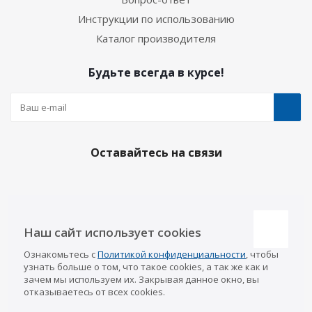
Инструкции по использованию
Каталог производителя
Будьте всегда в курсе!
Оставайтесь на связи
Наши контакты
Наш сайт использует cookies
Казань
Ознакомьтесь с
Политикой конфиденциальности
, чтобы
info@a-pricep.ru
8 (843) 207-03-08
узнать больше о том, что такое cookies, а так же как и
Уфа
зачем мы используем их. Закрывая данное окно, вы
8 (347) 258-84-87
отказываетесь от всех cookies.
Набережные Челны
8 (8552) 92-33-79