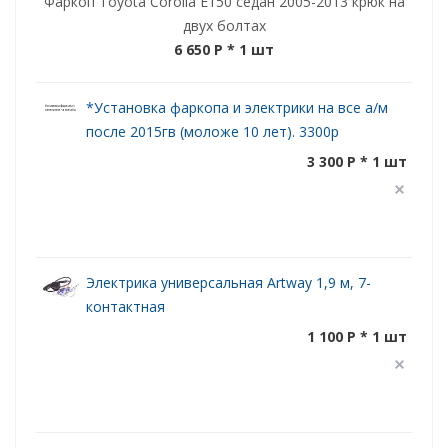
Фаркоп Toyota Corolla E150 седан 2005-2013 крюк на
двух болтах
6 650 P
* 1 шт
*Установка фаркопа и электрики на все а/м
после 2015гв (моложе 10 лет). 3300р
3 300 P * 1 шт
Электрика универсальная Artway 1,9 м, 7-
контактная
1 100 P * 1 шт