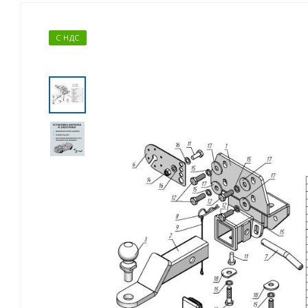
С НДС