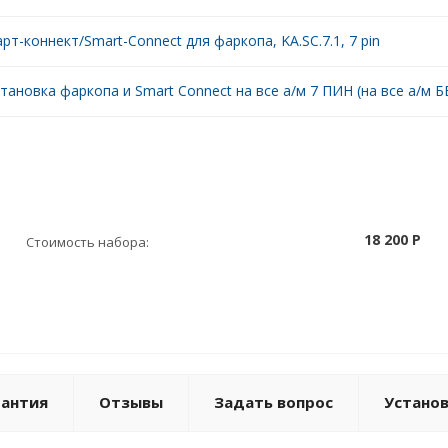
рт-коннект/Smart-Connect для фаркопа, KA.SC.7.1, 7 pin
тановка фаркопа и Smart Connect на все а/м 7 ПИН (на все а/м БЕ
18 200 P
Стоимость набора:
рантия
Отзывы
Задать вопрос
Устано