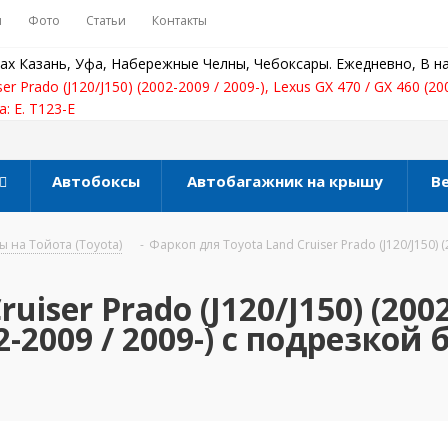
ы
Фото
Статьи
Контакты
ах Казань, Уфа, Набережные Челны, Чебоксары. Ежедневно, В на
r Prado (J120/J150) (2002-2009 / 2009-), Lexus GX 470 / GX 460 (20
: E. T123-E
Автобоксы
Автобагажник на крышу
В
 на Тойота (Toyota)
-
Фаркоп для Toyota Land Cruiser Prado (J120/J150) (2
iser Prado (J120/J150) (2002-
02-2009 / 2009-) с подрезкой