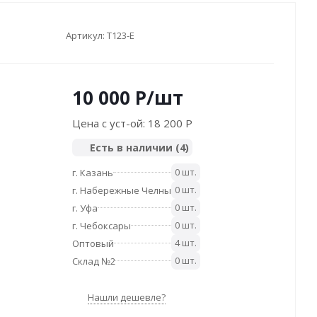
Артикул:
T123-E
10 000
P
/шт
Цена с уст-ой:
18 200 P
Есть в наличии
(4)
0 шт.
г. Казань
0 шт.
г. Набережные Челны
0 шт.
г. Уфа
0 шт.
г. Чебоксары
4 шт.
Оптовый
0 шт.
Склад №2
Нашли дешевле?