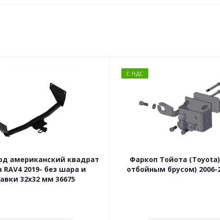
С НДС
од американский квадрат
Фаркоп Тойота (Toyota) 
 RAV4 2019- без шара и
отбойным брусом) 2006-2
авки 32x32 мм 36675