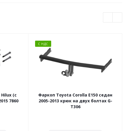
С НДС
Hilux (с
Фаркоп Toyota Corolla E150 седан
Ф
015 7860
2005-2013 крюк на двух болтах G-
T306