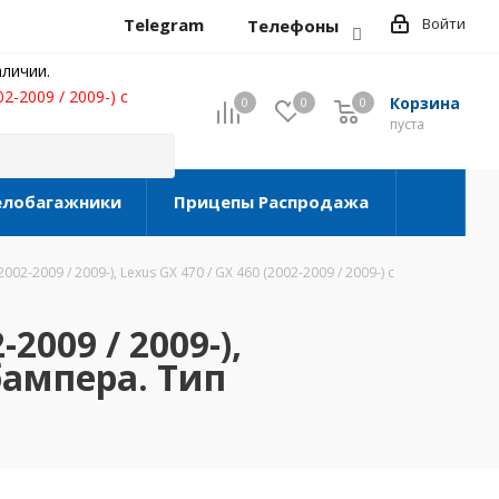
Telegram
Войти
Телефоны
личии.
02-2009 / 2009-) с
Корзина
0
0
0
0
пуста
елобагажники
Прицепы Распродажа
002-2009 / 2009-), Lexus GX 470 / GX 460 (2002-2009 / 2009-) с
2009 / 2009-),
 бампера. Тип