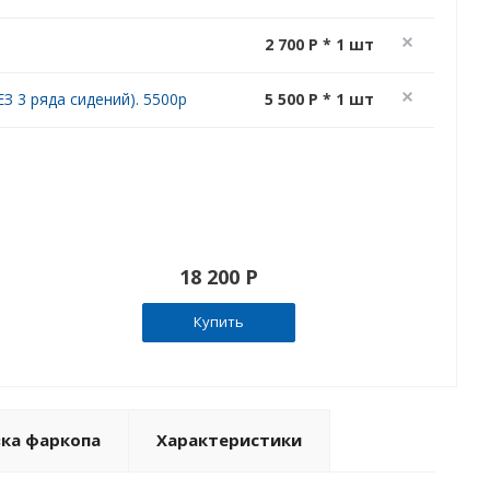
2 700 P * 1 шт
З 3 ряда сидений). 5500р
5 500 P * 1 шт
18 200 P
Купить
вка фаркопа
Характеристики