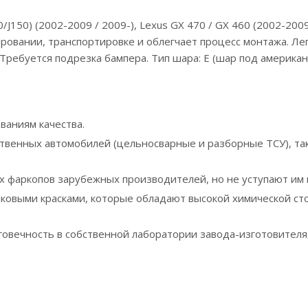
0/J150) (2002-2009 / 2009-), Lexus GX 470 / GX 460 (2002-20
ировании, транспортировке и облегчает процесс монтажа. Ле
ебуется подрезка бампера. Тип шара: Е (шар под американск
ваниям качества.
твенных автомобилей (цельносварные и разборные ТСУ), так
фаркопов зарубежных производителей, но не уступают им в
ковыми красками, которые обладают высокой химической ст
говечность в собственной лаборатории завода-изготовителя,