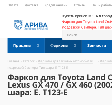
Оплата
Доставка
Кредит онлайн
Отзывы
Наши работ
Купить прицеп МЗСА в город
Фаркоп для Toyota Land Cruise
подрезкой бампера. Тип шара
Прицепы
Фаркопы
Запчасти
Главная
-
Каталог
-
Фаркопы для легковых автомобилей
-
Фаркопы
подрезкой бампера. Тип шара: E. T123-E
Фаркоп для Toyota Land Cru
Lexus GX 470 / GX 460 (20
шара: E. T123-E