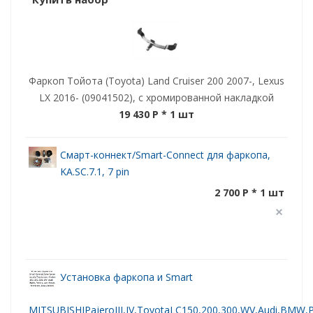
Фаркоп Тойота (Toyota) Land Cruiser 200 2007-, Lexus
LX 2016- (09041502), с хромированной накладкой
19 430 P
* 1 шт
Смарт-коннект/Smart-Connect для фаркопа,
KA.SC.7.1, 7 pin
2 700 P * 1 шт
Установка фаркопа и Smart
MITSUBISHIPajeroIII,IV,ToyotaLC150,200,300,WV,Audi,BMW,Po