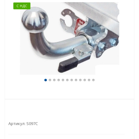
С НДС
Артикул:
S097C