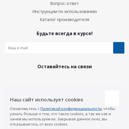
Вопрос-ответ
Инструкции по использованию
Каталог производителя
Будьте всегда в курсе!
Оставайтесь на связи
Наши контакты
Наш сайт использует cookies
Казань
Ознакомьтесь с
Политикой конфиденциальности
, чтобы
info@a-pricep.ru
8 (843) 207-03-08
узнать больше о том, что такое cookies, а так же как и
Уфа
зачем мы используем их. Закрывая данное окно, вы
8 (347) 258-84-87
отказываетесь от всех cookies.
Набережные Челны