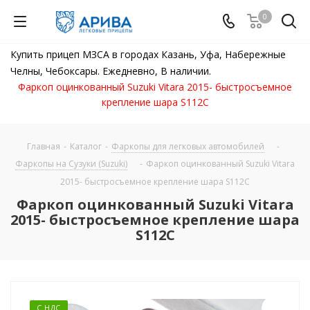
0
Купить прицеп МЗСА в городах Казань, Уфа, Набережные
Челны, Чебоксары. Ежедневно, В наличии.
Фаркоп оцинкованный Suzuki Vitara 2015- быстросъемное
крепление шара S112C
Главная
-
Каталог
-
Фаркопы для легковых автомобилей
-
Фаркопы на Сузуки (Suzuki)
-
Фаркоп оцинкованный Suzuki Vitara
2015- быстросъемное крепление шара S112C
Фаркоп оцинкованный Suzuki Vitara
2015- быстросъемное крепление шара
S112C
С НДС