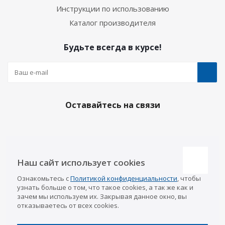
Инструкции по использованию
Каталог производителя
Будьте всегда в курсе!
Оставайтесь на связи
Наши контакты
Наш сайт использует cookies
Казань
Ознакомьтесь с
Политикой конфиденциальности
, чтобы
info@a-pricep.ru
8 (843) 207-03-08
узнать больше о том, что такое cookies, а так же как и
Уфа
зачем мы используем их. Закрывая данное окно, вы
8 (347) 258-84-87
отказываетесь от всех cookies.
Набережные Челны
8 (8552) 92-33-79