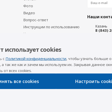
Фото
Видео
Наши конт
Вопрос-ответ
Казань
Инструкции по использованию
8 (843) 
Каталог производителя
Набережн
8 (8552)
Интернет
т использует cookies
8 (927) 
ь с
Политикой конфиденциальности
, чтобы узнать больше о
info@a-pr
, а так же как и зачем мы используем их. Закрывая данное окн
 от всех cookies.
Оставайтес
нять все cookies
Настроить cook