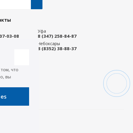
акты
Уфа
207-03-08
8 (347) 258-84-87
ые Челны
Чебоксары
 92-33-79
8 (8352) 38-88-37
-магазин
668-88-37
 том, что
icep.ru
о, вы
ь на связи
ies