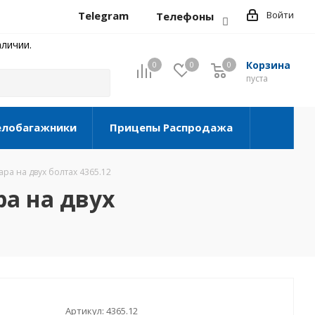
Telegram
Войти
Телефоны
личии.
Корзина
0
0
0
0
пуста
елобагажники
Прицепы Распродажа
ра на двух болтах 4365.12
ра на двух
Артикул:
4365.12