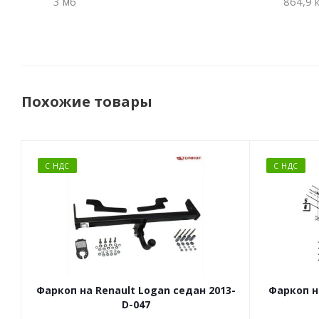
3 мб
864,9 
Похожие товары
С НДС
С НДС
Фаркоп на Renault Logan седан 2013-
Фаркоп н
D-047