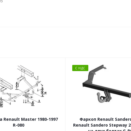
кб
С НДС
а Renault Master 1980-1997
Фаркоп Renault Sandero
R-080
Renault Sandero Stepway 
на двух болтах G-R