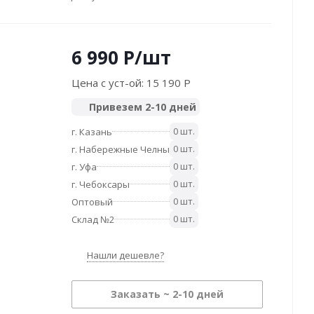
6 990
P
/шт
Цена с уст-ой:
15 190 P
Привезем 2-10 дней
0 шт.
г. Казань
0 шт.
г. Набережные Челны
0 шт.
г. Уфа
0 шт.
г. Чебоксары
0 шт.
Оптовый
0 шт.
Склад №2
Нашли дешевле?
Заказать ~ 2-10 дней