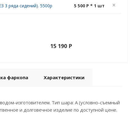
З 3 ряда сидений). 5500р
5 500 P * 1 шт
15 190 P
вка фаркопа
Характеристики
аводом-изготовителем. Тип шара: А (условно-съемный
ественное и долговечное изделие по доступной цене.