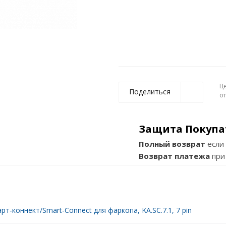
Ц
Поделиться
о
Защита Покупа
Полный возврат
если 
Возврат платежа
при
рт-коннект/Smart-Connect для фаркопа, KA.SC.7.1, 7 pin