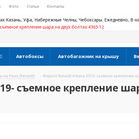
ы
Фото
Статьи
Контакты
ах Казань, Уфа, Набережные Челны, Чебоксары. Ежедневно, В на
 съемное крепление шара на двух болтах 4365.12
Автобоксы
Автобагажник на крышу
В
 на Рено (Renault)
-
Фаркоп Renault Arkana 2019- съемное крепление ша
019- съемное крепление ша