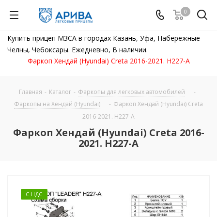
0
Купить прицеп МЗСА в городах Казань, Уфа, Набережные
Челны, Чебоксары. Ежедневно, В наличии.
Фаркоп Хендай (Hyundai) Creta 2016-2021. H227-A
Главная
-
Каталог
-
Фаркопы для легковых автомобилей
-
Фаркопы на Хендай (Hyundai)
-
Фаркоп Хендай (Hyundai) Creta
2016-2021. H227-A
Фаркоп Хендай (Hyundai) Creta 2016-
2021. H227-A
С НДС