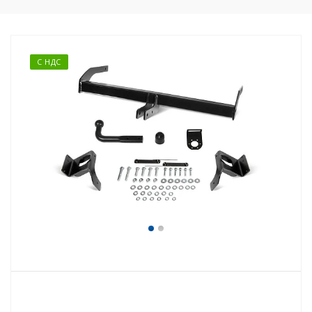
С НДС