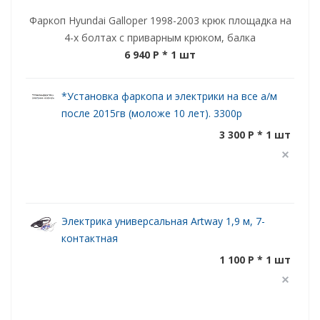
Фаркоп Hyundai Galloper 1998-2003 крюк площадка на
4-х болтах с приварным крюком, балка
6 940 P
* 1 шт
*Установка фаркопа и электрики на все а/м
после 2015гв (моложе 10 лет). 3300р
3 300 P * 1 шт
Электрика универсальная Artway 1,9 м, 7-
контактная
1 100 P * 1 шт