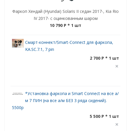
Фаркоп Хендай (Hyundai) Solaris II седан 2017-, Kia Rio
IV 2017- с оцинкованным шаром
10 790 P
* 1 шт
Смарт-коннект/Smart-Connect для фаркопа,
KA.SC.7.1, 7 pin
2 700 P * 1 шт
*Установка фаркопа и Smart Connect на все а/
м 7 ПИН (на все а/м БЕЗ 3 ряда сидений).
5500р
5 500 P * 1 шт