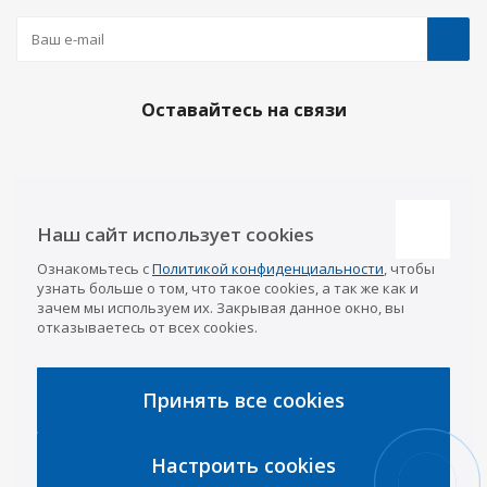
Оставайтесь на связи
Наши контакты
Наш сайт использует cookies
Казань
Ознакомьтесь с
Политикой конфиденциальности
, чтобы
info@a-pricep.ru
8 (843) 207-03-08
узнать больше о том, что такое cookies, а так же как и
Уфа
зачем мы используем их. Закрывая данное окно, вы
8 (347) 258-84-87
отказываетесь от всех cookies.
Набережные Челны
8 (8552) 92-33-79
Чебоксары
8 (8352) 38-88-37
Принять все cookies
Интернет-магазин
8 (927) 668-88-37
Настроить cookies