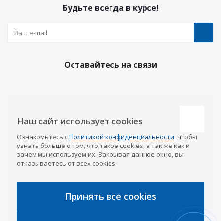
Будьте всегда в курсе!
Оставайтесь на связи
Наши контакты
Наш сайт использует cookies
Казань
Ознакомьтесь с
Политикой конфиденциальности
, чтобы
info@a-pricep.ru
8 (843) 207-03-08
узнать больше о том, что такое cookies, а так же как и
Уфа
зачем мы используем их. Закрывая данное окно, вы
8 (347) 258-84-87
отказываетесь от всех cookies.
Набережные Челны
8 (8552) 92-33-79
Чебоксары
8 (8352) 38-88-37
Принять все cookies
Интернет-магазин
8 (927) 668-88-37