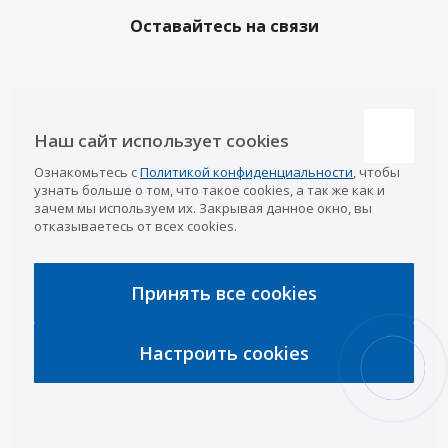
Оставайтесь на связи
Наши контакты
Наш сайт использует cookies
Казань
Ознакомьтесь с
Политикой конфиденциальности
, чтобы
info@a-pricep.ru
8 (843) 207-03-08
узнать больше о том, что такое cookies, а так же как и
Уфа
зачем мы используем их. Закрывая данное окно, вы
8 (347) 258-84-87
отказываетесь от всех cookies.
Набережные Челны
8 (8552) 92-33-79
Чебоксары
8 (8352) 38-88-37
Принять все cookies
Интернет-магазин
8 (927) 668-88-37
Настроить cookies
2026 © «АРИВА»