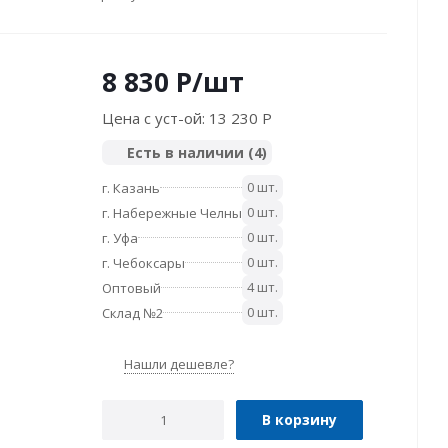
8 830
P
/шт
Цена с уст-ой:
13 230 P
Есть в наличии
(4)
0 шт.
г. Казань
0 шт.
г. Набережные Челны
0 шт.
г. Уфа
0 шт.
г. Чебоксары
4 шт.
Оптовый
0 шт.
Склад №2
Нашли дешевле?
В корзину