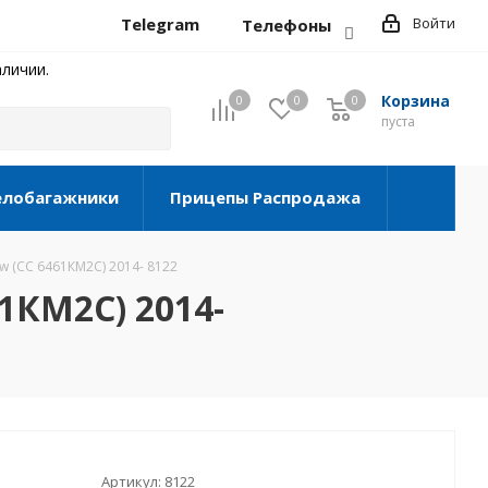
Telegram
Войти
Телефоны
личии.
Корзина
0
0
0
0
пуста
елобагажники
Прицепы Распродажа
ew (СС 6461КМ2С) 2014- 8122
61КМ2С) 2014-
Артикул:
8122