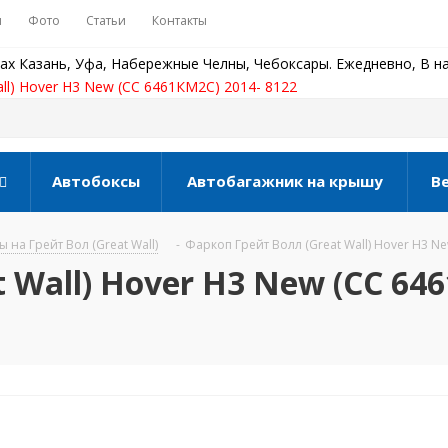
ы
Фото
Статьи
Контакты
ах Казань, Уфа, Набережные Челны, Чебоксары. Ежедневно, В на
ll) Hover Н3 New (СС 6461КМ2С) 2014- 8122
Автобоксы
Автобагажник на крышу
В
 на Грейт Вол (Great Wall)
-
Фаркоп Грейт Волл (Great Wall) Hover Н3 N
 Wall) Hover Н3 New (СС 64