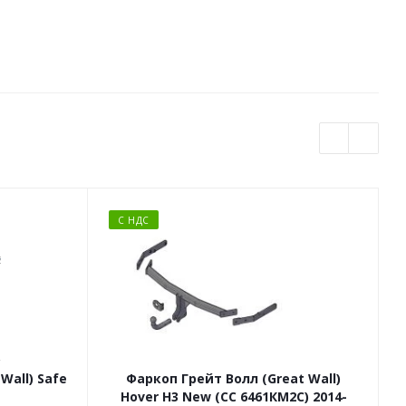
С НДС
Wall) Safe
Фаркоп Грейт Волл (Great Wall)
Hover Н3 New (СС 6461КМ2С) 2014-