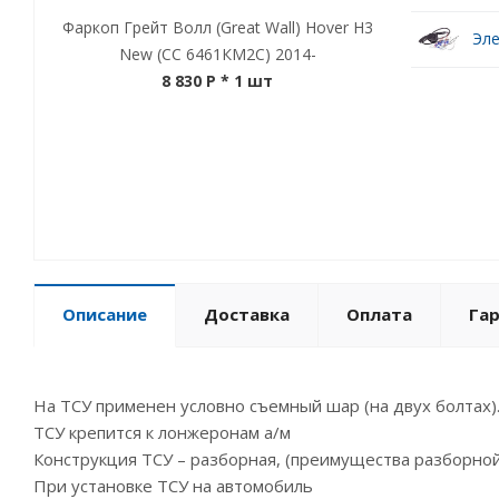
Фаркоп Грейт Волл (Great Wall) Hover Н3
Эле
New (СС 6461КМ2С) 2014-
8 830 P
* 1 шт
Описание
Доставка
Оплата
Га
На ТСУ применен условно съемный шар (на двух болтах)
ТСУ крепится к лонжеронам а/м
Конструкция ТСУ – разборная, (преимущества разборной
При установке ТСУ на автомобиль