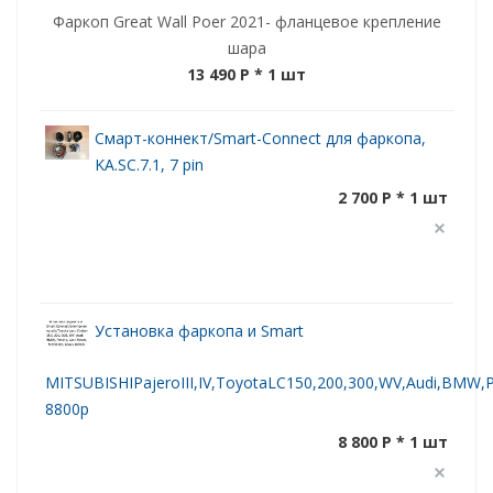
Фаркоп Great Wall Poer 2021- фланцевое крепление
шара
13 490 P
* 1 шт
Смарт-коннект/Smart-Connect для фаркопа,
KA.SC.7.1, 7 pin
2 700 P * 1 шт
Установка фаркопа и Smart
MITSUBISHIPajeroIII,IV,ToyotaLC150,200,300,WV,Audi,BMW,Po
8800р
8 800 P * 1 шт