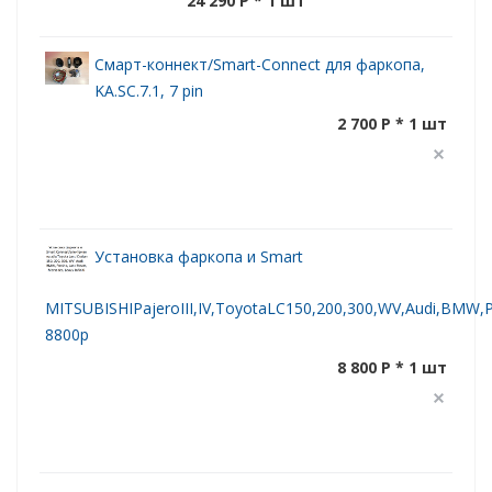
24 290 P
* 1 шт
Смарт-коннект/Smart-Connect для фаркопа,
KA.SC.7.1, 7 pin
2 700 P * 1 шт
Установка фаркопа и Smart
MITSUBISHIPajeroIII,IV,ToyotaLC150,200,300,WV,Audi,BMW,Po
8800р
8 800 P * 1 шт