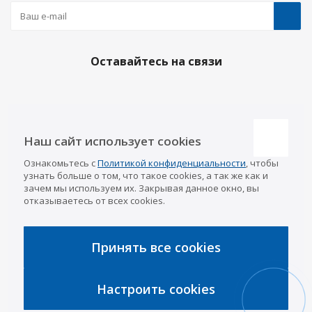
Оставайтесь на связи
Наши контакты
Наш сайт использует cookies
Казань
Ознакомьтесь с
Политикой конфиденциальности
, чтобы
info@a-pricep.ru
8 (843) 207-03-08
узнать больше о том, что такое cookies, а так же как и
Уфа
зачем мы используем их. Закрывая данное окно, вы
8 (347) 258-84-87
отказываетесь от всех cookies.
Набережные Челны
8 (8552) 92-33-79
Чебоксары
8 (8352) 38-88-37
Принять все cookies
Интернет-магазин
8 (927) 668-88-37
Настроить cookies