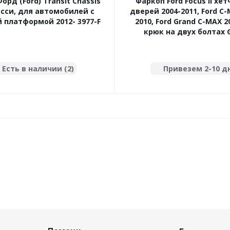
орд (Ford) Transit Chassis
Фаркоп Ford Focus II хет
асси, для автомобилей с
дверей 2004-2011, Ford C-
 платформой 2012- 3977-F
2010, Ford Grand C-MAX 2
крюк на двух болтах 
Есть в наличии (2)
Привезем 2-10 д