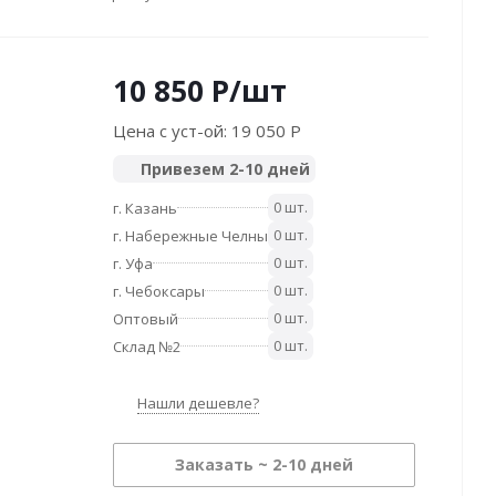
10 850
P
/шт
Цена с уст-ой:
19 050 P
Привезем 2-10 дней
0 шт.
г. Казань
0 шт.
г. Набережные Челны
0 шт.
г. Уфа
0 шт.
г. Чебоксары
0 шт.
Оптовый
0 шт.
Склад №2
Нашли дешевле?
Заказать ~ 2-10 дней