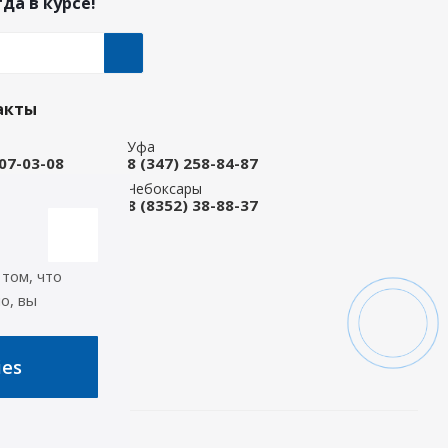
да в курсе!
акты
Уфа
207-03-08
8 (347) 258-84-87
ые Челны
Чебоксары
 92-33-79
8 (8352) 38-88-37
-магазин
668-88-37
 том, что
icep.ru
о, вы
ь на связи
ies