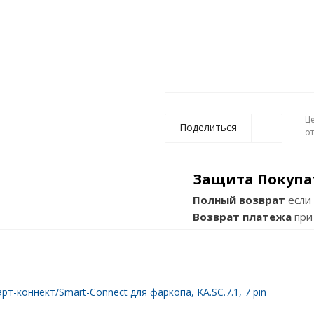
Ц
Поделиться
о
Защита Покупа
Полный возврат
если 
Возврат платежа
при
рт-коннект/Smart-Connect для фаркопа, KA.SC.7.1, 7 pin