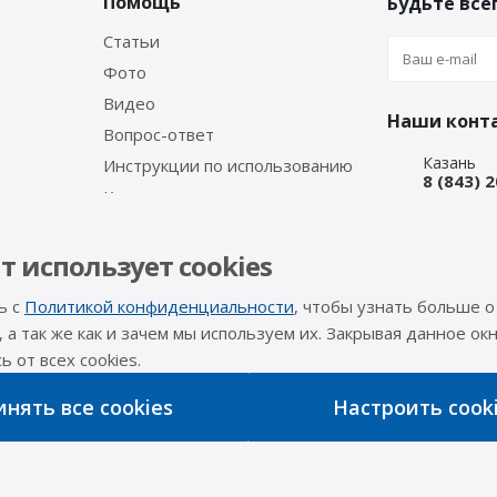
Помощь
Будьте всег
Статьи
Фото
Видео
Наши конт
Вопрос-ответ
Казань
Инструкции по использованию
8 (843) 
Каталог производителя
Набережн
8 (8552)
Интернет
т использует cookies
8 (927) 
ь с
Политикой конфиденциальности
, чтобы узнать больше о
info@a-pr
, а так же как и зачем мы используем их. Закрывая данное окн
 от всех cookies.
Оставайтес
нять все cookies
Настроить cook