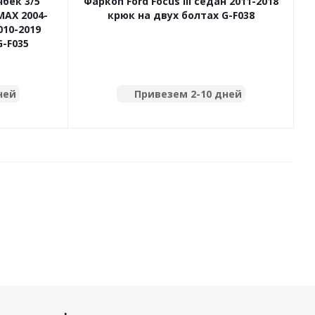
чбек 3/5
Фаркоп Ford Focus III седан 2011-2018
MAX 2004-
крюк на двух болтах G-F038
010-2019
G-F035
ней
Привезем 2-10 дней