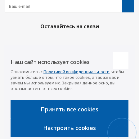
Оставайтесь на связи
Наши контакты
Наш сайт использует cookies
Казань
Ознакомьтесь с
Политикой конфиденциальности
, чтобы
info@a-pricep.ru
8 (843) 207-03-08
узнать больше о том, что такое cookies, а так же как и
Уфа
зачем мы используем их. Закрывая данное окно, вы
8 (347) 258-84-87
отказываетесь от всех cookies.
Набережные Челны
8 (8552) 92-33-79
Чебоксары
8 (8352) 38-88-37
Принять все cookies
Интернет-магазин
8 (927) 668-88-37
Настроить cookies