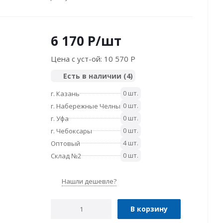
6 170
P
/шт
Цена с уст-ой:
10 570 P
Есть в наличии
(4)
0 шт.
г. Казань
0 шт.
г. Набережные Челны
0 шт.
г. Уфа
0 шт.
г. Чебоксары
4 шт.
Оптовый
0 шт.
Склад №2
Нашли дешевле?
В корзину