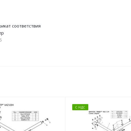
икат соответствия
ер
б
С НДС