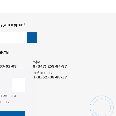
да в курсе!
акты
Уфа
207-03-08
8 (347) 258-84-87
ые Челны
Чебоксары
 92-33-79
8 (8352) 38-88-37
-магазин
668-88-37
 том, что
icep.ru
о, вы
ь на связи