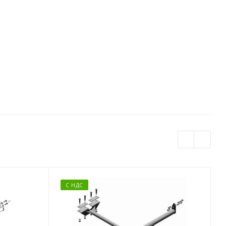
С НДС