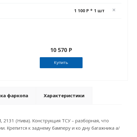
1 100 P * 1 шт
10 570 P
Купить
вка фаркопа
Характеристики
 2131 (Нива). Конструкция ТСУ – разборная, что
. Крепится к заднему бамперу и ко дну багажника а/