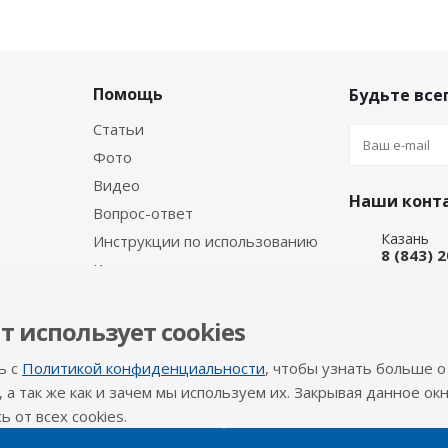
Помощь
Будьте всег
Статьи
Фото
Видео
Наши конт
Вопрос-ответ
Казань
Инструкции по использованию
8 (843) 
Каталог производителя
Набережн
8 (8552)
Интернет
т использует cookies
8 (927) 
ь с
Политикой конфиденциальности
, чтобы узнать больше о
info@a-pr
, а так же как и зачем мы используем их. Закрывая данное окн
 от всех cookies.
Оставайтес