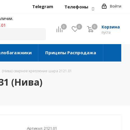
Telegram
Войти
Телефоны
личии.
.01
Корзина
0
0
0
0
пуста
елобагажники
Прицепы Распродажа
1 (Нива) сварное крепление шара 2121.01
31 (Нива)
Артикул:
2121.01