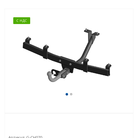
С НДС
Артикул:
G-CH070