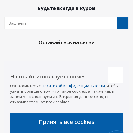
Будьте всегда в курсе!
Оставайтесь на связи
Наши контакты
Наш сайт использует cookies
Казань
Ознакомьтесь с
Политикой конфиденциальности
, чтобы
info@a-pricep.ru
8 (843) 207-03-08
узнать больше о том, что такое cookies, а так же как и
Уфа
зачем мы используем их. Закрывая данное окно, вы
8 (347) 258-84-87
отказываетесь от всех cookies.
Набережные Челны
8 (8552) 92-33-79
Чебоксары
8 (8352) 38-88-37
Принять все cookies
Интернет-магазин
8 (927) 668-88-37