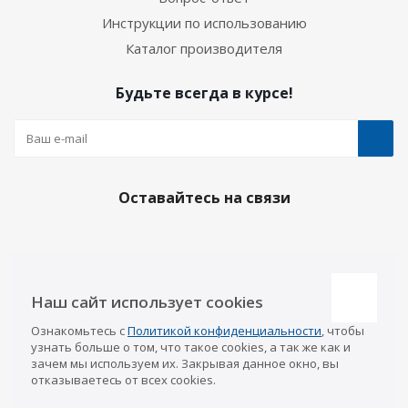
Инструкции по использованию
Каталог производителя
Будьте всегда в курсе!
Оставайтесь на связи
Наши контакты
Наш сайт использует cookies
Казань
Ознакомьтесь с
Политикой конфиденциальности
, чтобы
info@a-pricep.ru
8 (843) 207-03-08
узнать больше о том, что такое cookies, а так же как и
Уфа
зачем мы используем их. Закрывая данное окно, вы
8 (347) 258-84-87
отказываетесь от всех cookies.
Набережные Челны
8 (8552) 92-33-79