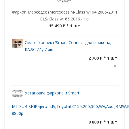
Фаркоп Мерседес (Mercedes) M-Class w164 2005-2011
GLS-Class w166 2016 - г.в.
15 490 P
* 1 шт
Смарт-коннект/Smart-Connect для фаркопа,
KA.SC.7.1, 7 pin
2 700 P * 1 шт
Установка фаркопа и Smart
MITSUBISHIPajeroIII,IV,ToyotaLC150,200,300,WV,Audi,BMW,Po
8800р
8 800 P * 1 шт