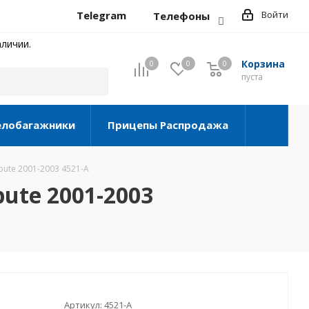
Telegram
Войти
Телефоны
личии.
Корзина
0
0
0
0
пуста
елобагажники
Прицепы Распродажа
bute 2001-2003 4521-A
bute 2001-2003
Артикул:
4521-A