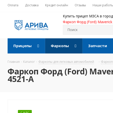
Оплата
Доставка
Кредит онлайн
Отзывы
Наши работ
Купить прицеп МЗСА в город
Фаркоп Форд (Ford) Maverick
Прицепы
Фаркопы
Запчасти
Главная
-
Каталог
-
Фаркопы для легковых автомобилей
-
Фаркопы
Фаркоп Форд (Ford) Maver
4521-A
С НДС