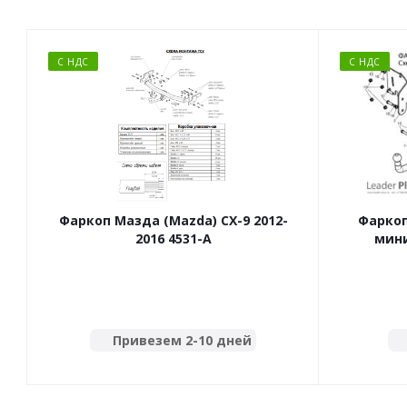
С НДС
С НДС
Фаркоп Мазда (Mazda) CX-9 2012-
Фаркоп
2016 4531-A
мини
Привезем 2-10 дней