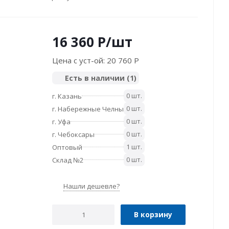
16 360
P
/шт
Цена с уст-ой:
20 760 P
Есть в наличии
(1)
0 шт.
г. Казань
0 шт.
г. Набережные Челны
0 шт.
г. Уфа
0 шт.
г. Чебоксары
1 шт.
Оптовый
0 шт.
Склад №2
Нашли дешевле?
В корзину