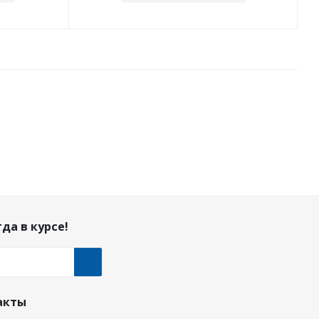
да в курсе!
акты