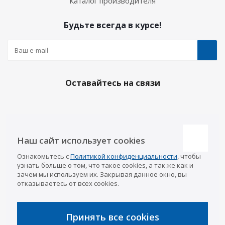
Каталог производителя
Будьте всегда в курсе!
Оставайтесь на связи
Наши контакты
Наш сайт использует cookies
Казань
Ознакомьтесь с
Политикой конфиденциальности
, чтобы
info@a-pricep.ru
8 (843) 207-03-08
узнать больше о том, что такое cookies, а так же как и
Уфа
зачем мы используем их. Закрывая данное окно, вы
8 (347) 258-84-87
отказываетесь от всех cookies.
Набережные Челны
8 (8552) 92-33-79
Чебоксары
8 (8352) 38-88-37
Принять все cookies
Интернет-магазин