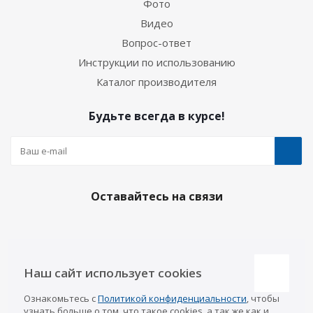
Фото
Видео
Вопрос-ответ
Инструкции по использованию
Каталог производителя
Будьте всегда в курсе!
Оставайтесь на связи
Наши контакты
Наш сайт использует cookies
Казань
Ознакомьтесь с
Политикой конфиденциальности
, чтобы
info@a-pricep.ru
8 (843) 207-03-08
узнать больше о том, что такое cookies, а так же как и