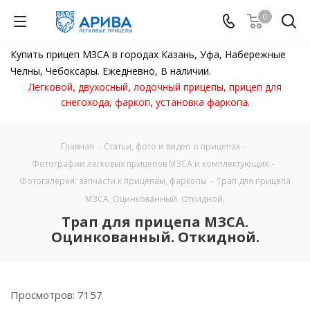
0
Купить прицеп МЗСА в городах Казань, Уфа, Набережные
Челны, Чебоксары. Ежедневно, В наличии.
Легковой, двухосный, лодочный прицепы, прицеп для
снегохода, фаркоп, установка фаркопа.
Главная
-
Статьи, фото и видео о прицепах
-
Фотографии легковых прицепов МЗСА и комплектующих
-
Фотогалерея: запчасти к прицепам, фаркопы
-
Трап для прицепа
МЗСА. Оцинкованный. Откидной.
Трап для прицепа МЗСА.
Оцинкованный. Откидной.
Просмотров: 7157