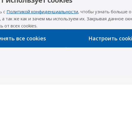
Статьи
Фото
ь с
Политикой конфиденциальности
, чтобы узнать больше о
Видео
, а так же как и зачем мы используем их. Закрывая данное окн
Наши конт
 от всех cookies.
Вопрос-ответ
Казань
Инструкции по использованию
нять все cookies
Настроить cook
8 (843) 
Каталог производителя
Набережн
8 (8552)
Интернет
8 (927) 
info@a-pr
Оставайтес