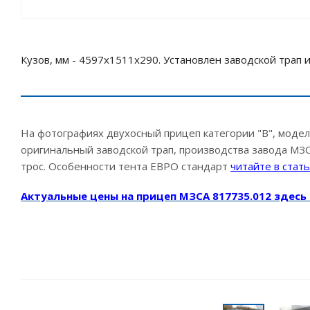
Кузов, мм - 4597x1511x290. Установлен заводской трап и
На фотографиях двухосный прицеп категории "В", моде
оригинальный заводской трап, производства завода МЗ
трос. Особенности тента ЕВРО стандарт
читайте в стат
Актуальные цены на прицеп
МЗСА
8
17735.012 здесь