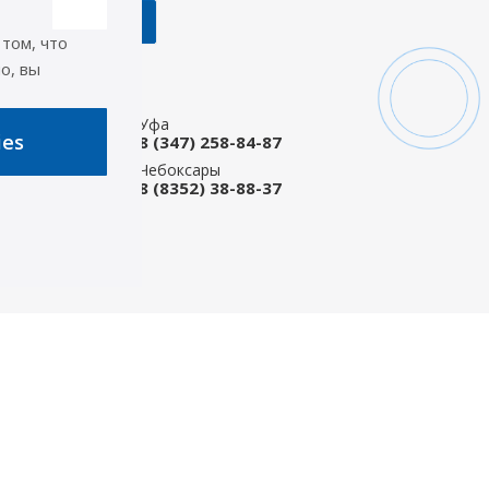
 том, что
о, вы
акты
Уфа
ies
207-03-08
8 (347) 258-84-87
ые Челны
Чебоксары
 92-33-79
8 (8352) 38-88-37
-магазин
668-88-37
icep.ru
ь на связи