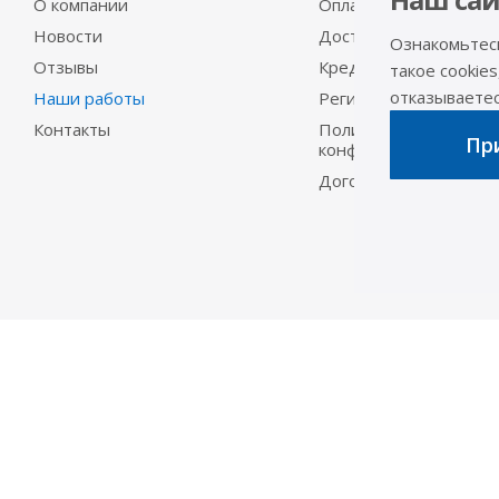
О компании
Оплата
Новости
Доставка
Ознакомьтес
Отзывы
Кредит
такое cookies
отказываетесь
Наши работы
Регистрация в ГИБДД
Контакты
Политика
При
конфиденциальности
Договор-оферта
2026 © «АРИВА»