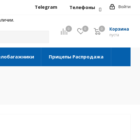
Telegram
Войти
Телефоны
личии.
Корзина
0
0
0
0
пуста
елобагажники
Прицепы Распродажа