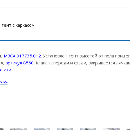
 тент с каркасом.
ль
МЗСА 817735.012
. Установлен тент высотой от пола прице
СА,
артикул 8560
. Клапан спереди и сзади, закрывается лямка
ье >>>
 >>>