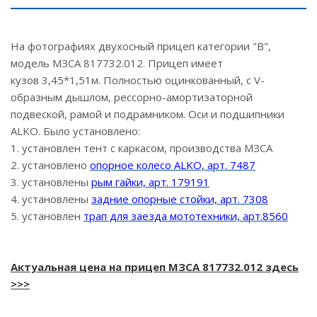
На фотографиях двухосный прицеп категории "В",
модель МЗСА 817732.012. Прицеп имеет
кузов 3,45*1,51м. Полностью оцинкованный, с V-
образным дышлом, рессорно-амортизаторной
подвеской, рамой и подрамником. Оси и подшипники
ALKO. Было установлено:
1. установлен тент с каркасом, производства МЗСА
2. установлено
опорное колесо ALKO,
арт. 7487
3. установлены
рым гайки, арт. 179191
4. установлены
задние опорные стойки, арт. 7308
5. установлен
трап для заезда мототехники, арт.8560
Актуальная цена на прицеп МЗСА 817732.012 здесь
>>>