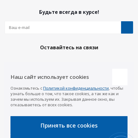
Будьте всегда в курсе!
Оставайтесь на связи
Наш сайт использует cookies
Наши контакты
Ознакомьтесь с
Политикой конфиденциальности
, чтобы
Казань
info@a-pricep.ru
узнать больше о том, что такое cookies, а так же как и
8 (843) 207-03-08
зачем мы используем их. Закрывая данное окно, вы
Уфа
отказываетесь от всех cookies.
8 (347) 258-84-87
Набережные Челны
8 (8552) 92-33-79
Чебоксары
Принять все cookies
8 (8352) 38-88-37
Интернет-магазин