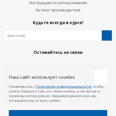
Инструкции по использованию
Каталог производителя
Будьте всегда в курсе!
Оставайтесь на связи
Наш сайт использует cookies
Наши контакты
Ознакомьтесь с
Политикой конфиденциальности
, чтобы
Казань
info@a-pricep.ru
узнать больше о том, что такое cookies, а так же как и
8 (843) 207-03-08
зачем мы используем их. Закрывая данное окно, вы
Уфа
отказываетесь от всех cookies.
8 (347) 258-84-87
Набережные Челны
8 (8552) 92-33-79