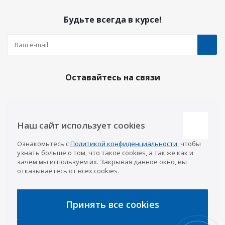
Будьте всегда в курсе!
Оставайтесь на связи
Наш сайт использует cookies
Наши контакты
Ознакомьтесь с
Политикой конфиденциальности
, чтобы
Казань
info@a-pricep.ru
узнать больше о том, что такое cookies, а так же как и
8 (843) 207-03-08
зачем мы используем их. Закрывая данное окно, вы
Уфа
отказываетесь от всех cookies.
8 (347) 258-84-87
Набережные Челны
8 (8552) 92-33-79
Чебоксары
Принять все cookies
8 (8352) 38-88-37
Интернет-магазин