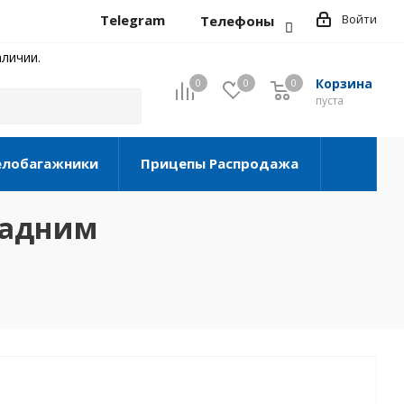
Telegram
Войти
Телефоны
личии.
Корзина
0
0
0
0
пуста
елобагажники
Прицепы Распродажа
задним