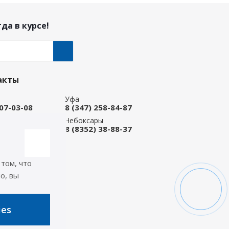
да в курсе!
акты
Уфа
207-03-08
8 (347) 258-84-87
ые Челны
Чебоксары
 92-33-79
8 (8352) 38-88-37
-магазин
668-88-37
 том, что
icep.ru
о, вы
ь на связи
ies