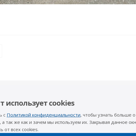
Помощь
Будьте всег
т использует cookies
Статьи
Фото
ь с
Политикой конфиденциальности
, чтобы узнать больше о
Видео
, а так же как и зачем мы используем их. Закрывая данное окн
Наши конт
 от всех cookies.
Вопрос-ответ