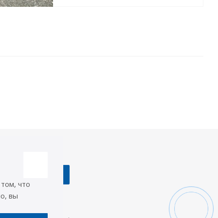
да в курсе!
 том, что
о, вы
акты