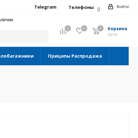
Telegram
Войти
Телефоны
личии.
Корзина
0
0
0
0
пуста
елобагажники
Прицепы Распродажа