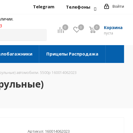
Telegram
Войти
Телефоны
личии.
3
Корзина
0
0
0
0
пуста
елобагажники
Прицепы Распродажа
орульные) автомобили. 5500р 160014062023
орульные)
Артикул:
160014062023