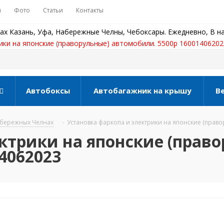
ы
Фото
Статьи
Контакты
ах Казань, Уфа, Набережные Челны, Чебоксары. Ежедневно, В на
ики на японские (праворульные) автомобили. 5500р 16001406202
Автобоксы
Автобагажник на крышу
В
Набережных Челнах
-
Установка фаркопа и электрики на японские (прав
ктрики на японские (прав
4062023