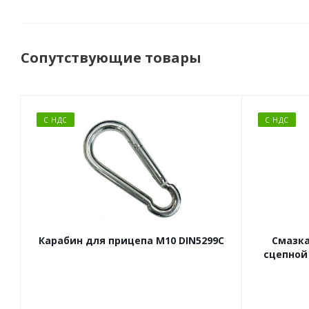
Сопутствующие товары
С НДС
С НДС
Карабин для прицепа М10 DIN5299C
Смазка
сцепной 