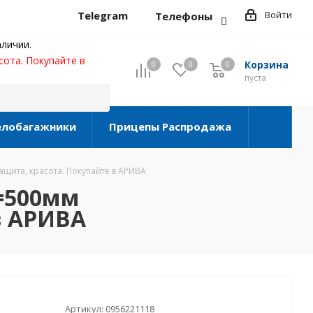
Telegram
Войти
Телефоны
личии.
сота. Покупайте в
Корзина
0
0
0
0
пуста
елобагажники
Прицепы Распродажа
щита, красота. Покупайте в АРИВА
Н=500мм
в АРИВА
Артикул:
0956221118