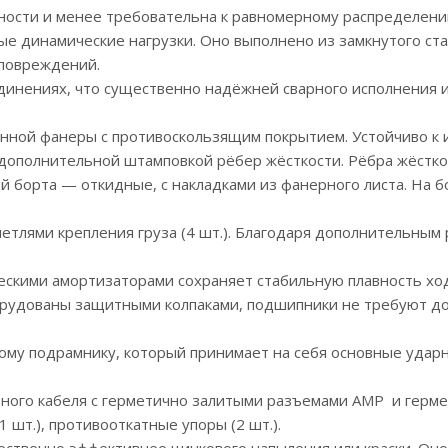
ности и менее требовательна к равномерному распределени
 динамические нагрузки. Оно выполнено из замкнутого ста
 повреждений.
динениях, что существенно надёжней сварного исполнения и
нной фанеры с противоскользящим покрытием. Устойчиво к и
 дополнительной штамповкой рёбер жёсткости. Рёбра жёстк
й борта — откидные, с накладками из фанерного листа. На 
етлями крепления груза (4 шт.). Благодаря дополнительным
ическими амортизаторами сохраняет стабильную плавность хо
оборудованы защитными колпаками, подшипники не требуют д
вому подрамнику, который принимает на себя основные уда
ьного кабеля с герметично залитыми разъемами АМР и гер
 шт.), противооткатные упоры (2 шт.).