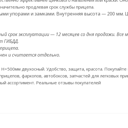
ственно эффективнее цинкового напыления или краски. Оно
значительно продлевая срок службы прицепа.
выми упорами и замками.
Внутренняя высота — 200 мм.
Ц
ный срок эксплуатации — 12 месяцев со дня продажи. Вс
т ГИБДД.
прицепа.
ен и считается отдельно.
Н=500мм двухосный. Удобство, защита, красота. Покупайте
рицепов, фаркопов, автобоксов, запчастей для легковых при
мный ассортимент. Реальные отзывы покупателей