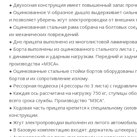
● Двухосная конструкция имеет повышенный запас проч
● Оцинкованное
V-образное
дышло выдерживает сильные
и позволяет уберечь жгут электропроводки от внешних
● Оцинкованная стальная рама собрана на болтовых сое
их механических повреждений.
● Дно прицепа выполнено из многолистовой ламинирова
● Борта выполнены из оцинкованного стального листа с
к динамическим и ударным нагрузкам. Передний и задни
производства «МЗСА».
● Оцинкованные стальные стойки бортов оборудованы п
бортов и их сопротивление излому.
● Рессорная подвеска (4 рессоры по 3 листа) с гидравл
● Каждая ось рассчитана на нагрузку 750 кг, ступицы 
всего срока службы. Производство "МЗСА".
● Ходовая часть прицепа крепится к специальному сило
конструкции.
● Жгут электропроводки выполнен из литого автомобил
● В базовую комплектацию входят: держатель штекера (1