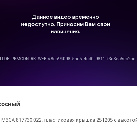
хосный
МЗСА 817730.022, пластиковая крышка 251205
с высото