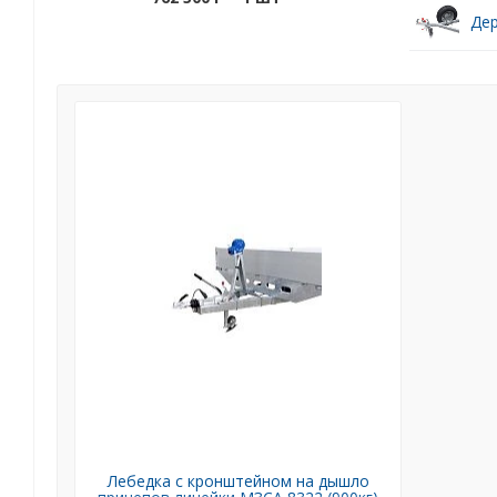
Дер
Лебедка с кронштейном на дышло