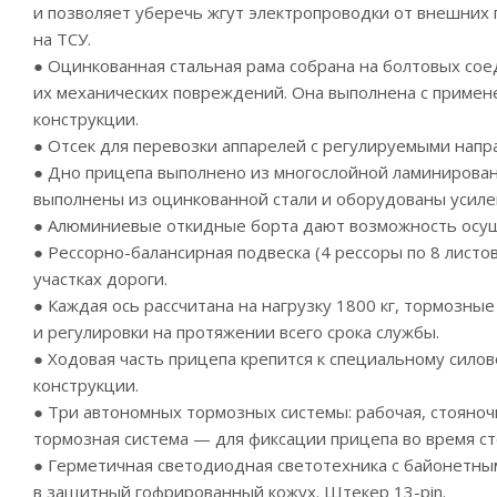
и позволяет уберечь жгут электропроводки от внешних
на ТСУ.
● Оцинкованная стальная рама собрана на болтовых сое
их механических повреждений. Она выполнена с примен
конструкции.
● Отсек для перевозки аппарелей с регулируемыми нап
● Дно прицепа выполнено из многослойной ламинирован
выполнены из оцинкованной стали и оборудованы усилен
● Алюминиевые откидные борта дают возможность осуще
●
Рессорно-балансирная
подвеска (4 рессоры по 8 листо
участках дороги.
● Каждая ось рассчитана на нагрузку 1800 кг, тормоз
и регулировки на протяжении всего срока службы.
● Ходовая часть прицепа крепится к специальному сило
конструкции.
● Три автономных тормозных системы: рабочая, стояноч
тормозная система — для фиксации прицепа во время ст
● Герметичная светодиодная светотехника с байонетным
в защитный гофрированный кожух. Штекер
13-pin
.