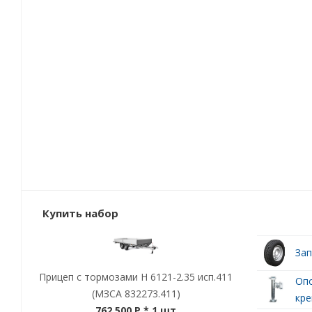
Купить набор
Зап
Прицеп с тормозами Н 6121-2.35 исп.411
Опо
(МЗСА 832273.411)
кре
762 500 P
* 1 шт