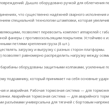
 повреждений. Дышло оборудовано ручкой для облегчения п
динениях, что существенно надёжней сварного исполнения и
ением специальной технологии штамповки, которая увеличив
равляющими, позволяет перевозить комплект аппарелей с га
ной фанеры с противоскользящим покрытием. Устойчиво к и
ными петлями крепления груза (8 шт.).
ствлять загрузку и выгрузку с разных сторон платформы.
в) позволяет равномерно распределить нагрузку между осями
ные барабаны оборудованы защитными колпаками, усиленные 
вому подрамнику, который принимает на себя основные уда
ная и аварийная. Рабочая тормозная система — для торможе
оянки. Аварийная тормозная система — для аварийного торм
и разъёмами универсальна для тягачей с бортовым напряжен