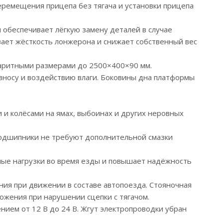
еремещения прицепа без тягача и установки прицепа
 обеспечивает лёгкую замену деталей в случае
ает жёсткость лонжерона и снижает собственный вес
баритными размерами до 2500×400×90 мм.
зносу и воздействию влаги. Боковины дна платформы
 и колёсами на ямах, выбоинах и других неровных
подшипники не требуют дополнительной смазки
рные нагрузки во время езды и повышает надёжность
ния при движении в составе автопоезда. Стояночная
ожения при нарушении сцепки с тягачом.
ием от 12 В до 24 В. Жгут электропроводки убран