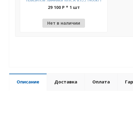
прицепов линейки МЗСА 8322 (900кг)
МЗСА 4500.0028
29 100 P * 1 шт
Нет в наличии
Описание
Доставка
Оплата
Га