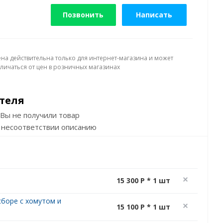
Позвонить
Написать
ена действительна только для интернет-магазина и может
тличаться от цен в розничных магазинах
теля
Вы не получили товар
 несоответствии описанию
15 300 P * 1 шт
сборе с хомутом и
15 100 P * 1 шт