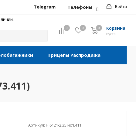
Telegram
Войти
Телефоны
личии.
Корзина
0
0
0
0
пуста
елобагажники
Прицепы Распродажа
3.411)
Артикул:
Н 6121-2.35 исп.411