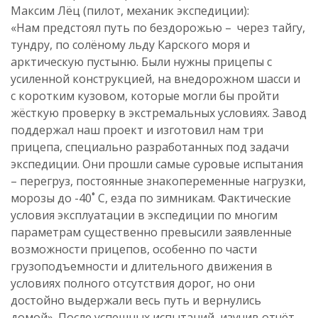
Максим Лёц (пилот, механик экспедиции):
«Нам предстоял путь по бездорожью – через тайгу,
тундру, по солёному льду Карского моря и
арктическую пустыню. Были нужны прицепы с
усиленной конструкцией, на внедорожном шасси и
с коротким кузовом, которые могли бы пройти
жёсткую проверку в экстремальных условиях. Завод
поддержал наш проект и изготовил нам три
прицепа, специально разработанных под задачи
экспедиции. Они прошли самые суровые испытания
– перегруз, постоянные знакопеременные нагрузки,
морозы до -40˚ С, езда по зимникам. Фактические
условия эксплуатации в экспедиции по многим
параметрам существенно превысили заявленные
возможности прицепов, особенно по части
грузоподъемности и длительного движения в
условиях полного отсутствия дорог, но они
достойно выдержали весь путь и вернулись
домой». После успешных испытаний, изучив отчёт