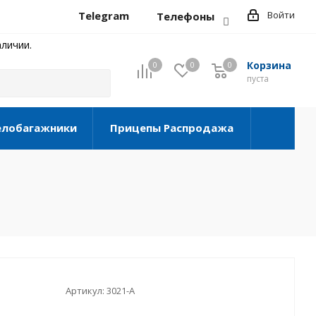
Telegram
Войти
Телефоны
личии.
Корзина
0
0
0
0
пуста
елобагажники
Прицепы Распродажа
Артикул:
3021-A