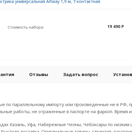
ктрика универсальная Artway 1,9 м, 7-контактная
19 490 P
Стоимость набора:
рантия
Отзывы
Задать вопрос
Устано
е по параллельному импорту или произведенные не в РФ, п
льные работы, не отраженные в паспорте на фаркоп. Время и
родах Казань, Уфа, Набережные Челны, Чебоксары по низким
. Быстрая доставка. Оригинальные товары, гарантия, рассроч