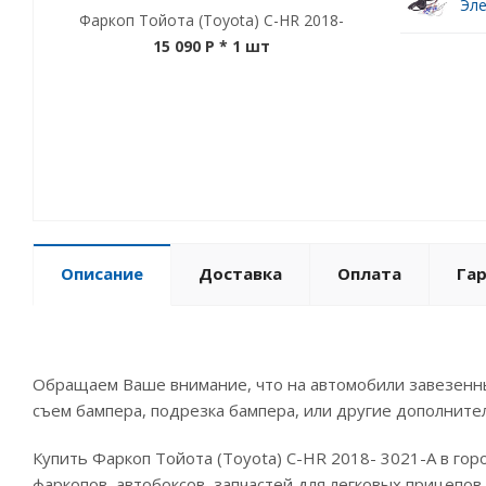
Эле
Фаркоп Тойота (Toyota) C-HR 2018-
15 090 P
* 1 шт
Описание
Доставка
Оплата
Га
Обращаем Ваше внимание, что на автомобили завезенны
съем бампера, подрезка бампера, или другие дополните
Купить Фаркоп Тойота (Toyota) C-HR 2018- 3021-A в го
фаркопов, автобоксов, запчастей для легковых прицепов