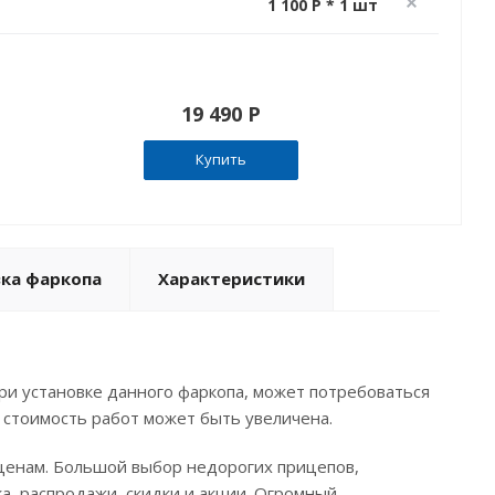
1 100 P * 1 шт
19 490 P
Купить
вка фаркопа
Характеристики
ри установке данного фаркопа, может потребоваться
 стоимость работ может быть увеличена.
 ценам. Большой выбор недорогих прицепов,
ка, распродажи, скидки и акции. Огромный