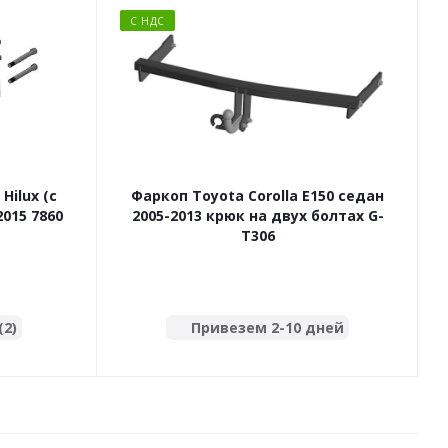
С НДС
Hilux (с
Фаркоп Toyota Corolla E150 седан
Ф
015 7860
2005-2013 крюк на двух болтах G-
T306
(2)
Привезем 2-10 дней