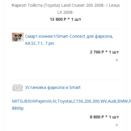
Фаркоп Тойота (Toyota) Land Cruiser 200 2008- / Lexus
LX 2008-
13 800 P
* 1 шт
Смарт-коннект/Smart-Connect для фаркопа,
KA.SC.7.1, 7 pin
2 700 P * 1 шт
Установка фаркопа и Smart
MITSUBISHIPajeroIII,IV,ToyotaLC150,200,300,WV,Audi,BMW,Po
8800р
8 800 P * 1 шт