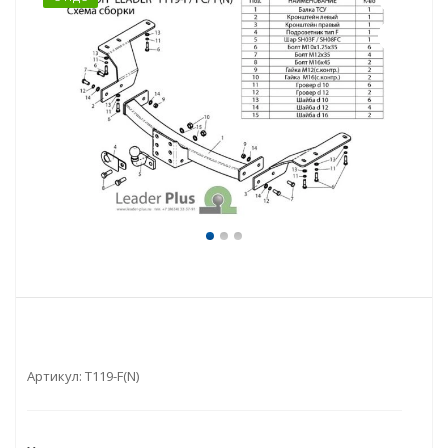
Артикул:
T119-F(N)