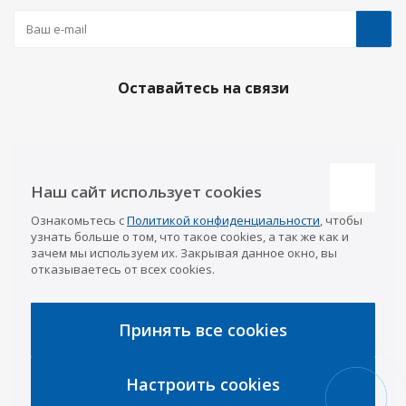
Оставайтесь на связи
Наши контакты
Наш сайт использует cookies
Казань
Ознакомьтесь с
Политикой конфиденциальности
, чтобы
info@a-pricep.ru
8 (843) 207-03-08
узнать больше о том, что такое cookies, а так же как и
Уфа
зачем мы используем их. Закрывая данное окно, вы
8 (347) 258-84-87
отказываетесь от всех cookies.
Набережные Челны
8 (8552) 92-33-79
Чебоксары
8 (8352) 38-88-37
Принять все cookies
Интернет-магазин
8 (927) 668-88-37
Настроить cookies