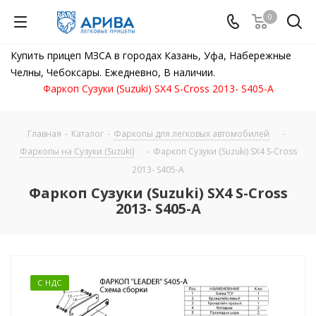
0
Купить прицеп МЗСА в городах Казань, Уфа, Набережные
Челны, Чебоксары. Ежедневно, В наличии.
Фаркоп Сузуки (Suzuki) SX4 S-Cross 2013- S405-A
Главная
-
Каталог
-
Фаркопы для легковых автомобилей
-
Фаркопы на Сузуки (Suzuki)
-
Фаркоп Сузуки (Suzuki) SX4 S-Cross
2013- S405-A
Фаркоп Сузуки (Suzuki) SX4 S-Cross
2013- S405-A
С НДС