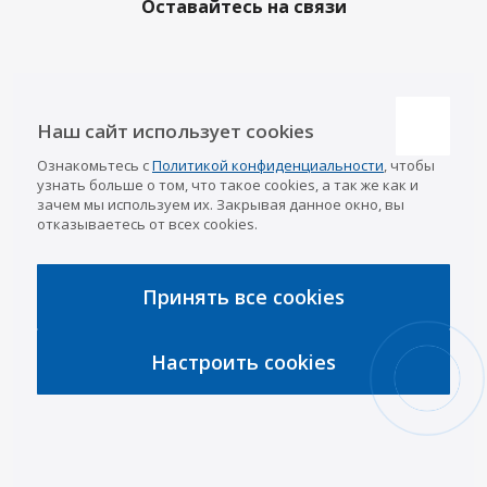
Оставайтесь на связи
Наши контакты
Наш сайт использует cookies
Казань
Ознакомьтесь с
Политикой конфиденциальности
, чтобы
info@a-pricep.ru
8 (843) 207-03-08
узнать больше о том, что такое cookies, а так же как и
Уфа
зачем мы используем их. Закрывая данное окно, вы
8 (347) 258-84-87
отказываетесь от всех cookies.
Набережные Челны
8 (8552) 92-33-79
Чебоксары
8 (8352) 38-88-37
Принять все cookies
Интернет-магазин
8 (927) 668-88-37
Настроить cookies
2026 © «АРИВА»