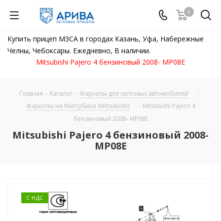
0
Купить прицеп МЗСА в городах Казань, Уфа, Набережные
Челны, Чебоксары. Ежедневно, В наличии.
Mitsubishi Pajero 4 бензиновый 2008- МР08E
Главная
-
Каталог
-
Фаркопы для легковых автомобилей
-
Фаркопы на Митсубиси (Mitsubishi)
-
Mitsubishi Pajero 4
бензиновый 2008- МР08E
Mitsubishi Pajero 4 бензиновый 2008-
МР08E
С НДС