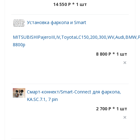
14 550 P
* 1 шт
Установка фаркопа и Smart
MITSUBISHIPajeroIII,IV,ToyotaLC150,200,300,WV,Audi,BMW,Po
8800р
8 800 P * 1 шт
Смарт-коннект/Smart-Connect для фаркопа,
KA.SC.7.1, 7 pin
2 700 P * 1 шт