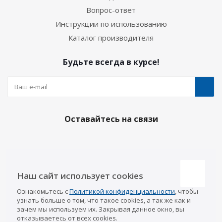
Вопрос-ответ
Инструкции по использованию
Каталог производителя
Будьте всегда в курсе!
Оставайтесь на связи
Наши контакты
Наш сайт использует cookies
Казань
Ознакомьтесь с
Политикой конфиденциальности
, чтобы
info@a-pricep.ru
8 (843) 207-03-08
узнать больше о том, что такое cookies, а так же как и
Уфа
зачем мы используем их. Закрывая данное окно, вы
8 (347) 258-84-87
отказываетесь от всех cookies.